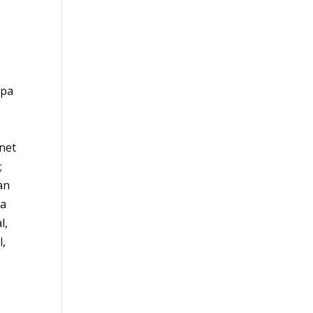
apa
net
;
an
ta
l,
l,