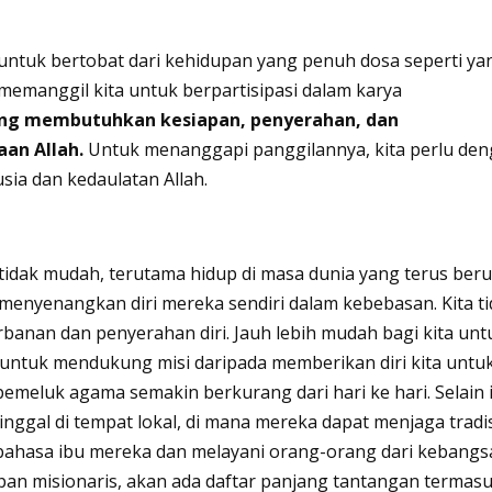
a untuk bertobat dari kehidupan yang penuh dosa seperti ya
 memanggil kita untuk berpartisipasi dalam karya
yang membutuhkan kesiapan, penyerahan, dan
an Allah.
Untuk menanggapi panggilannya, kita perlu de
ia dan kedaulatan Allah.
u tidak mudah, terutama hidup di masa dunia yang terus ber
 menyenangkan diri mereka sendiri dalam kebebasan. Kita t
nan dan penyerahan diri. Jauh lebih mudah bagi kita unt
 untuk mendukung misi daripada memberikan diri kita untu
emeluk agama semakin berkurang dari hari ke hari. Selain i
ggal di tempat lokal, di mana mereka dapat menjaga tradis
hasa ibu mereka dan melayani orang-orang dari kebangs
an misionaris, akan ada daftar panjang tantangan termas