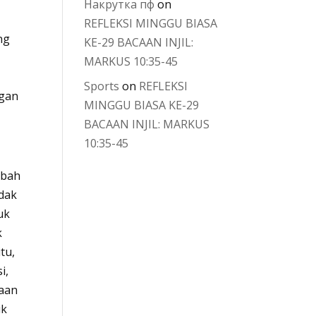
Накрутка пф
on
REFLEKSI MINGGU BIASA
ng
KE-29 BACAAN INJIL:
MARKUS 10:35-45
Sports
on
REFLEKSI
ngan
MINGGU BIASA KE-29
BACAAN INJIL: MARKUS
10:35-45
ubah
idak
uk
k
tu,
i,
aan
uk