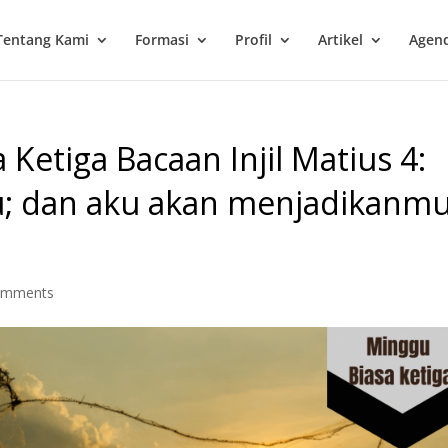
Tentang Kami
Formasi
Profil
Artikel
Agend
 Ketiga Bacaan Injil Matius 4:
aku; dan aku akan menjadikanm
omments